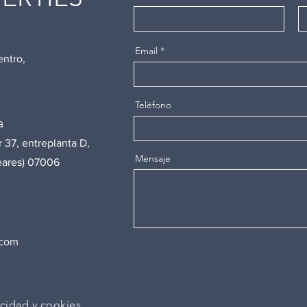
Email
entro,
Teléfono
a
37, entreplanta D,​
Mensaje
eares) 07006
.com
acidad y cookies