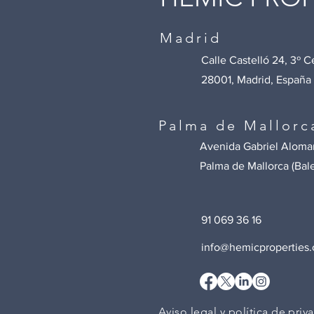
Madrid
Calle Castelló 24, 3º C
28001, Madrid, España
Palma de Mallorc
Avenida Gabriel Alomar 
Palma de Mallorca (Bal
91 069 36 16
info@hemicproperties
Aviso legal y política de priv