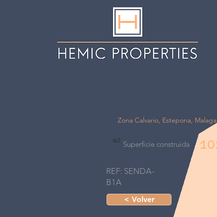
Residencial Send
Zona Calvario, Estepona, Malaga
m2
10
Superficie construida
REF: SENDA-
B1A
< Volver