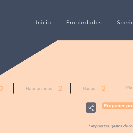
Inicio
Propiedades
Servi
a
2
2
2
Pla
Habitaciones
Baños
Proponer pre
* Impuestos, gastos de com