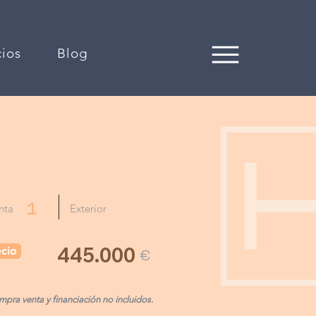
cios
Blog
1
nta
Exterior
445.000
cio
€
pra venta y financiación no incluidos.