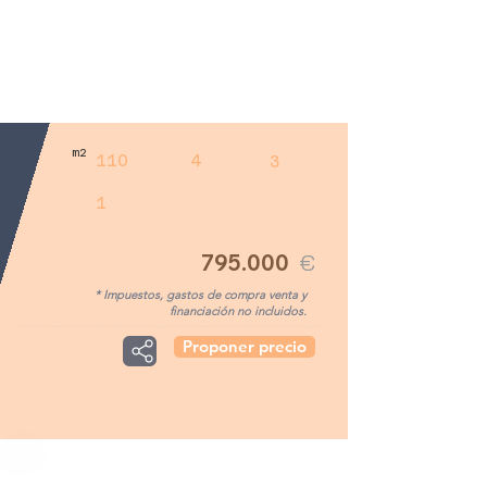
m2
110
4
3
1
795.000
€
* Impuestos, gastos de compra venta y
financiación no incluidos.
Proponer precio