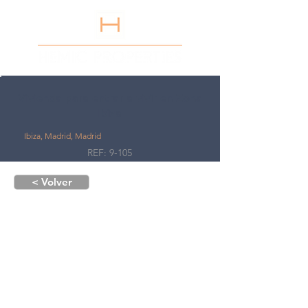
Vivienda para entrar a vivir en Zona
Ibiza
Ibiza, Madrid, Madrid
REF: 9-105
< Volver