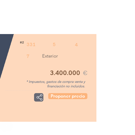
m2
331
5
4
Exterior
7
3.400.000
€
* Impuestos, gastos de compra venta y
financiación no incluidos.
Proponer precio