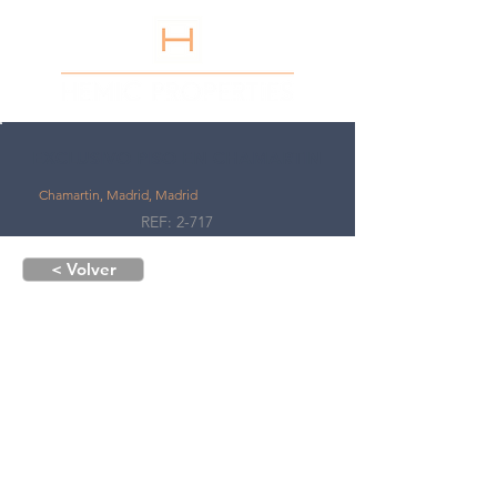
EXCLUSIVO PISO EN CHAMARTIN
Chamartin, Madrid, Madrid
REF: 2-717
< Volver