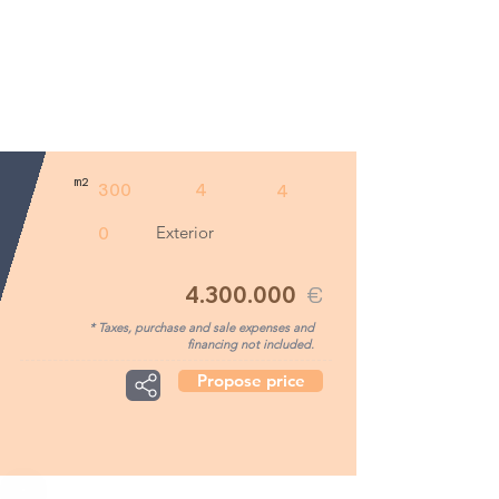
m2
300
4
4
Exterior
0
4.300.000
€
* Taxes, purchase and sale expenses and
financing not included.
Propose price