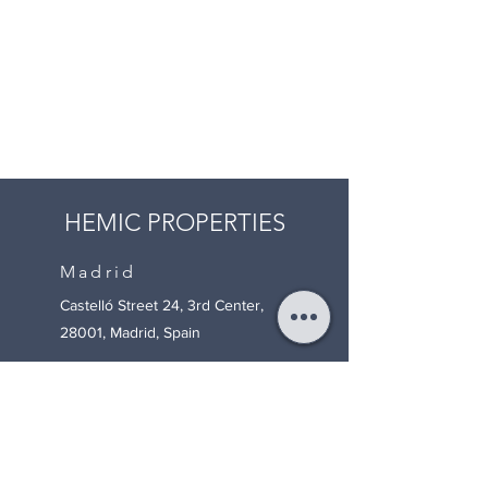
HEMIC PROPERTIES
Madrid
Castelló Street 24, 3rd Center,
28001, Madrid, Spain
Palma de Mallorca
Avenida Gabriel Alomar 37,
mezzanine D, Palma de Mallorca
(Balearic Islands) 07006