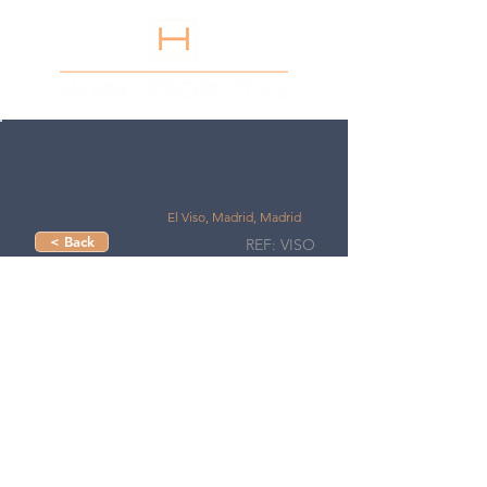
Chalet en esquina completamente
reformado en El Viso
El Viso, Madrid, Madrid
< Back
REF: VISO