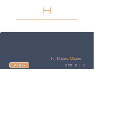
Descubre el lujo y la exclusividad en
el prestigioso Barrio de Salamanca
Sol, Madrid, Madrid
< Back
REF: B-118