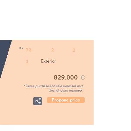
m2
73
2
2
Exterior
1
829.000
€
* Taxes, purchase and sale expenses and
financing not included.
Propose price