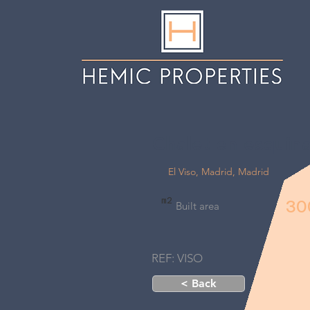
Chalet en esquin
El Viso, Madrid, Madrid
m2
30
Built area
REF: VISO
< Back