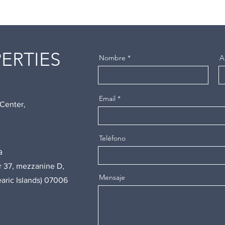
ERTIES
Nombre
A
Email
 Center,
Teléfono
a
r 37, mezzanine D,
Mensaje
earic Islands) 07006