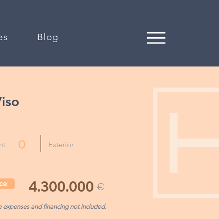
es
Blog
iso
0
nt
Exterior
4.300.000
ce
€
e expenses and financing not included.