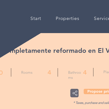
Start
Properties
Servic
a completamente reformado en El V
4
4
0
Pla
Rooms
Bathroo
ms
Propose pri
* Taxes, purchase and sal